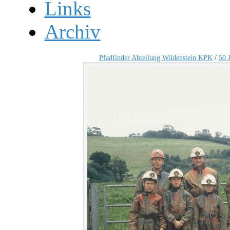
Links
Archiv
Pfadfinder Abteilung Wildenstein KPK
/
50 