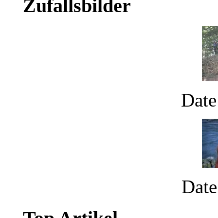
Zufallsbilder
Date
Date