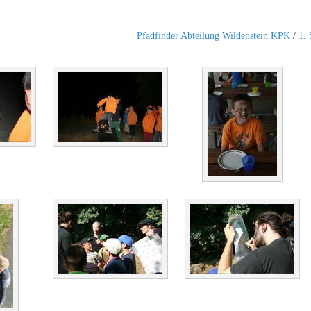
Pfadfinder Abteilung Wildenstein KPK
/
1. 