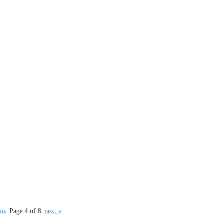
us
Page 4 of 8
next »